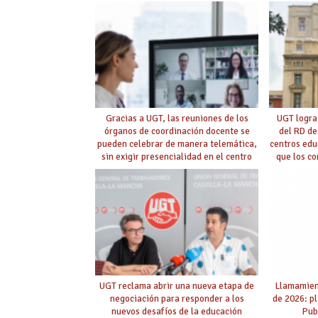
Gracias a UGT, las reuniones de los
UGT logra
órganos de coordinación docente se
del RD de
pueden celebrar de manera telemática,
centros edu
sin exigir presencialidad en el centro
que los c
con la
UGT reclama abrir una nueva etapa de
Llamamient
negociación para responder a los
de 2026: p
nuevos desafíos de la educación
Pub