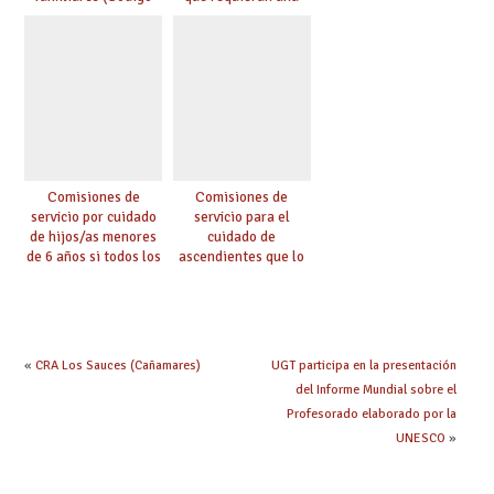
0146)
especial atención
(Código 0147)
Comisiones de
Comisiones de
servicio por cuidado
servicio para el
de hijos/as menores
cuidado de
de 6 años si todos los
ascendientes que lo
progenitores
requieran por razón
trabajan a al menos
de edad y se
75 km (Código 0144)
encuentren a cargo
(Código 0145)
«
CRA Los Sauces (Cañamares)
UGT participa en la presentación
del Informe Mundial sobre el
Profesorado elaborado por la
UNESCO
»