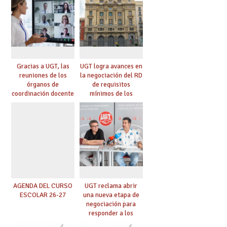
Gracias a UGT, las
UGT logra avances en
reuniones de los
la negociación del RD
órganos de
de requisitos
coordinación docente
mínimos de los
se pueden celebrar
centros educativos y
de manera
exige al Ministerio
telemática, sin exigir
que los compromisos
presencialidad en el
se materialicen con
centro
la mayor agilidad
posible
AGENDA DEL CURSO
UGT reclama abrir
ESCOLAR 26-27
una nueva etapa de
negociación para
responder a los
nuevos desafíos de la