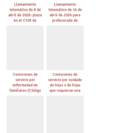
Llamamiento
Llamamiento
telemático de 8 de
telemático de 14 de
abril de 2026: plaza
abril de 2026 para
en el CSM de
profesorado de
Albacete. Publicada
religión
adjudicación.
Comisiones de
Comisiones de
servicio por
servicio por cuidado
enfermedad de
de hijos o de hijas
familiares (Código
que requieran una
0146)
especial atención
(Código 0147)