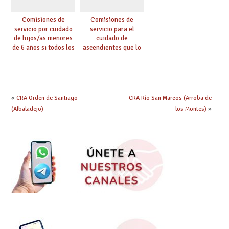
Comisiones de
Comisiones de
servicio por cuidado
servicio para el
de hijos/as menores
cuidado de
de 6 años si todos los
ascendientes que lo
progenitores
requieran por razón
trabajan a al menos
de edad y se
75 km (Código 0144)
encuentren a cargo
(Código 0145)
«
CRA Orden de Santiago
CRA Río San Marcos (Arroba de
(Albaladejo)
los Montes)
»