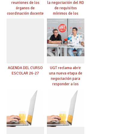
reuniones de los
la negociación del RD
órganos de
de requisitos
coordinación docente
mínimos de los
se pueden celebrar
centros educativos y
de manera
exige al Ministerio
telemática, sin exigir
que los compromisos
presencialidad en el
se materialicen con
centro
la mayor agilidad
posible
AGENDA DEL CURSO
UGT reclama abrir
ESCOLAR 26-27
una nueva etapa de
negociación para
responder a los
nuevos desafíos de la
educación