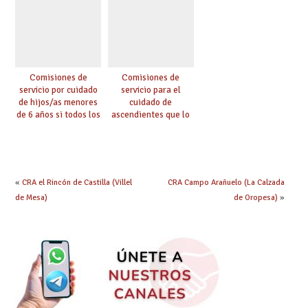
Comisiones de
Comisiones de
servicio por cuidado
servicio para el
de hijos/as menores
cuidado de
de 6 años si todos los
ascendientes que lo
progenitores
requieran por razón
trabajan a al menos
de edad y se
75 km (Código 0144)
encuentren a cargo
(Código 0145)
«
CRA el Rincón de Castilla (Villel
CRA Campo Arañuelo (La Calzada
de Mesa)
de Oropesa)
»