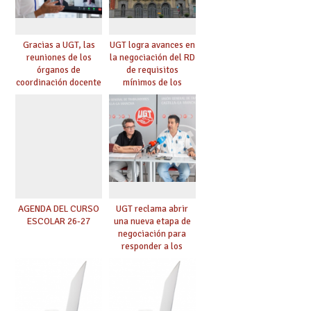
Gracias a UGT, las
UGT logra avances en
reuniones de los
la negociación del RD
órganos de
de requisitos
coordinación docente
mínimos de los
se pueden celebrar
centros educativos y
de manera
exige al Ministerio
telemática, sin exigir
que los compromisos
presencialidad en el
se materialicen con
centro
la mayor agilidad
posible
AGENDA DEL CURSO
UGT reclama abrir
ESCOLAR 26-27
una nueva etapa de
negociación para
responder a los
nuevos desafíos de la
educación