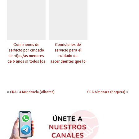
Comisiones de
Comisiones de
servicio por cuidado
servicio para el
de hijos/as menores
cuidado de
de 6 años si todos los
ascendientes que lo
progenitores
requieran por razón
trabajan a al menos
de edad y se
75 km (Código 0144)
encuentren a cargo
(Código 0145)
«
CRA La Manchuela (Alborea)
CRA Almenara (Bogarra)
»