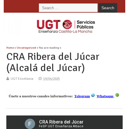
Home
»
Uncategorized
» You are reading »
CRA Ribera del Júcar
(Alcalá del Júcar)
UGT Enseñanza
19/04/2025