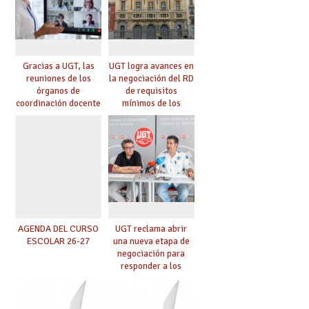
Gracias a UGT, las
UGT logra avances en
reuniones de los
la negociación del RD
órganos de
de requisitos
coordinación docente
mínimos de los
se pueden celebrar
centros educativos y
de manera
exige al Ministerio
telemática, sin exigir
que los compromisos
presencialidad en el
se materialicen con
centro
la mayor agilidad
posible
AGENDA DEL CURSO
UGT reclama abrir
ESCOLAR 26-27
una nueva etapa de
negociación para
responder a los
nuevos desafíos de la
educación