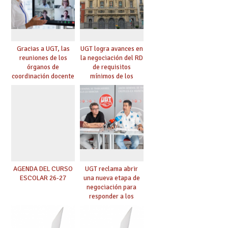
Gracias a UGT, las
UGT logra avances en
reuniones de los
la negociación del RD
órganos de
de requisitos
coordinación docente
mínimos de los
se pueden celebrar
centros educativos y
de manera
exige al Ministerio
telemática, sin exigir
que los compromisos
presencialidad en el
se materialicen con
centro
la mayor agilidad
posible
AGENDA DEL CURSO
UGT reclama abrir
ESCOLAR 26-27
una nueva etapa de
negociación para
responder a los
nuevos desafíos de la
educación