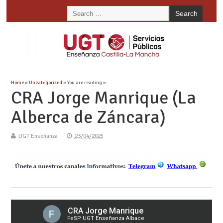
Home
»
Uncategorized
» You are reading »
CRA Jorge Manrique (La
Alberca de Záncara)
UGT Enseñanza
23/04/2025