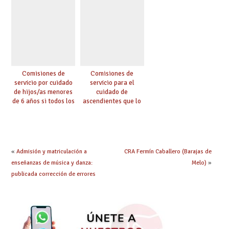
Comisiones de
Comisiones de
servicio por cuidado
servicio para el
de hijos/as menores
cuidado de
de 6 años si todos los
ascendientes que lo
progenitores
requieran por razón
trabajan a al menos
de edad y se
75 km (Código 0144)
encuentren a cargo
(Código 0145)
«
Admisión y matriculación a
CRA Fermín Caballero (Barajas de
enseñanzas de música y danza:
Melo)
»
publicada corrección de errores