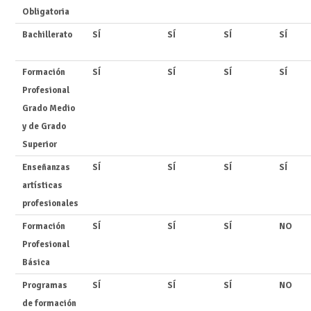
Obligatoria
Bachillerato
SÍ
SÍ
SÍ
SÍ
Formación
SÍ
SÍ
SÍ
SÍ
Profesional
Grado Medio
y de Grado
Superior
Enseñanzas
SÍ
SÍ
SÍ
SÍ
artísticas
profesionales
Formación
SÍ
SÍ
SÍ
NO
Profesional
Básica
Programas
SÍ
SÍ
SÍ
NO
de formación