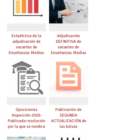
Estadística de la
Adjudicación
adjudicación de
DEFINITIVA de
vacantes de
vacantes de
Enseñanzas Medias
Enseñanzas Medias
para el curso 26/27
para el curso 26-27
Oposiciones
Publicación de
Inspección 2026:
SEGUNDA
Publicada resolución
ACTUALIZACIÓN de
por la que se nombra
las bolsas
funcionarios/as en
provisionales de
prácticas, se regulan
Cuerpo de Maestros