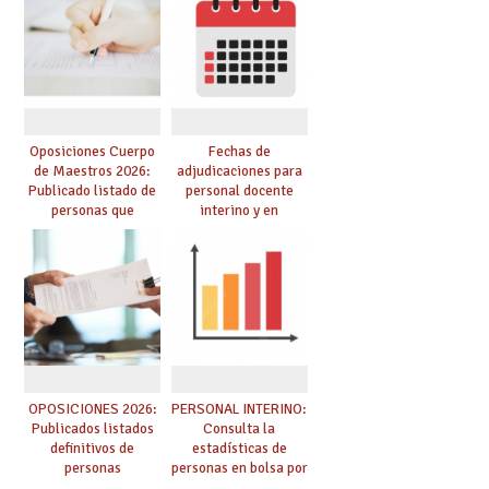
dichas prácticas y se
de especialidades
convoca acto público
convocadas a
de adjudicación
oposición
Oposiciones Cuerpo
Fechas de
de Maestros 2026:
adjudicaciones para
Publicado listado de
personal docente
personas que
interino y en
adquieren nueva
prácticas: todo lo que
especialidad
debes saber
OPOSICIONES 2026:
PERSONAL INTERINO:
Publicados listados
Consulta la
definitivos de
estadísticas de
personas
personas en bolsa por
seleccionadas. ¿Qué
cuerpo, especialidad