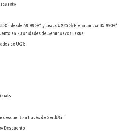
escuento
 350h desde 49.990€* y Lexus UX250h Premium por 35.990€*
uento en 70 unidades de Seminuevos Lexus!
liados de UGT:
árselo
 descuento a través de SerdUGT
%
Descuento