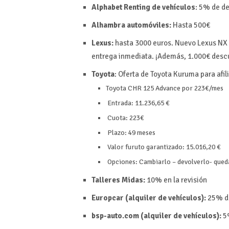
Alphabet Renting de vehículos
: 5% de d
Alhambra automóviles:
Hasta
500€
Lexus:
hasta 3000 euros. Nuevo Lexus NX
entrega inmediata. ¡Además, 1.000€ desc
Toyota
: Oferta de Toyota Kuruma para afi
Toyota CHR 125 Advance por 223€/mes
Entrada: 11.236,65 €
Cuota: 223€
Plazo: 49 meses
Valor furuto garantizado: 15.016,20 €
Opciones: Cambiarlo – devolverlo- qued
Talleres Midas:
10% en la revisión
Europcar (alquiler de vehículos):
25% de
bsp-auto.com (alquiler de vehículos):
5