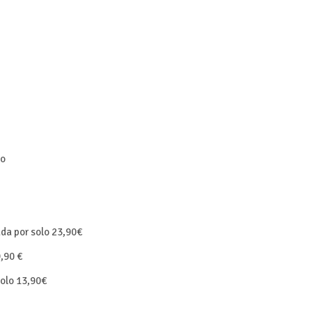
so
da por s
olo 23,90€
,90 €
olo 13,90€