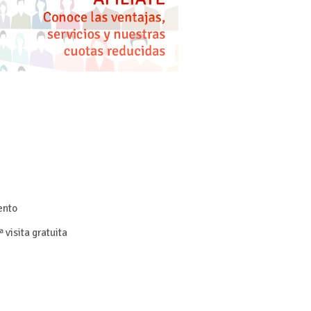
ent
o
ª visita gratuita