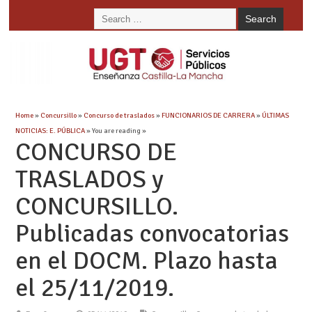
Home
»
Concursillo
»
Concurso de traslados
»
FUNCIONARIOS DE CARRERA
»
ÚLTIMAS
NOTICIAS: E. PÚBLICA
» You are reading »
CONCURSO DE
TRASLADOS y
CONCURSILLO.
Publicadas convocatorias
en el DOCM. Plazo hasta
el 25/11/2019.