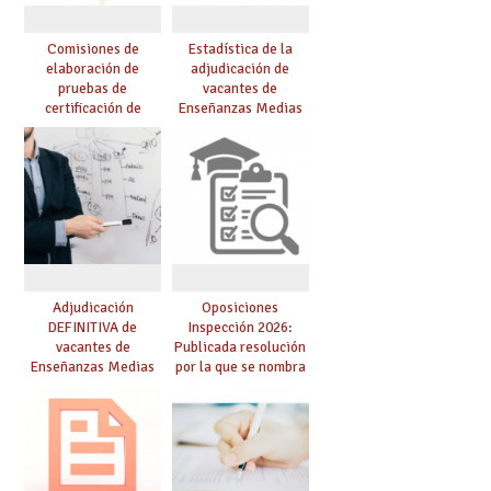
Comisiones de
Estadística de la
elaboración de
adjudicación de
pruebas de
vacantes de
certificación de
Enseñanzas Medias
competencia
para el curso 26/27
lingüística: publicada
resolución definitiva
Adjudicación
Oposiciones
DEFINITIVA de
Inspección 2026:
vacantes de
Publicada resolución
Enseñanzas Medias
por la que se nombra
para el curso 26-27
funcionarios/as en
prácticas, se regulan
dichas prácticas y se
convoca acto público
de adjudicación