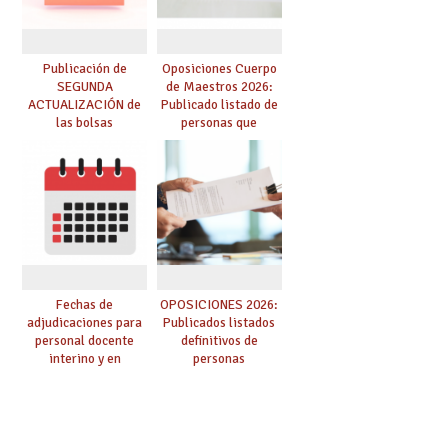
Publicación de
Oposiciones Cuerpo
SEGUNDA
de Maestros 2026:
ACTUALIZACIÓN de
Publicado listado de
las bolsas
personas que
provisionales de
adquieren nueva
Cuerpo de Maestros
especialidad
de especialidades
convocadas a
oposición
Fechas de
OPOSICIONES 2026:
adjudicaciones para
Publicados listados
personal docente
definitivos de
interino y en
personas
prácticas: todo lo que
seleccionadas. ¿Qué
debes saber
hacer ahora si he
obtenido plaza?