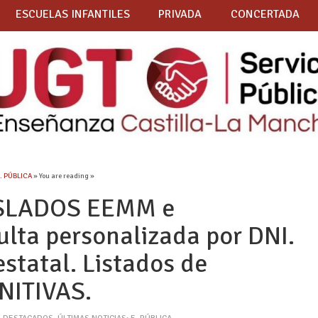
ESCUELAS INFANTILES
PRIVADA
CONCERTADA
E. PÚBLICA
» You are reading »
SLADOS EEMM e
lta personalizada por DNI.
estatal. Listados de
NITIVAS.