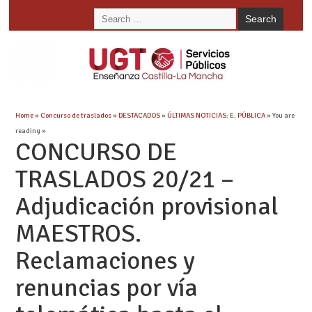
Home
»
Concurso de traslados
»
DESTACADOS
»
ÚLTIMAS NOTICIAS: E. PÚBLICA
» You are
reading »
CONCURSO DE
TRASLADOS 20/21 –
Adjudicación provisional
MAESTROS.
Reclamaciones y
renuncias por vía