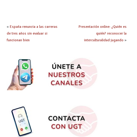
prácticas: todo lo que
seleccionadas. ¿Qué
debes saber
hacer ahora si he
obtenido plaza?
«
España renuncia a las carreras
Presentación online: ¿Quién es
de tres años sin evaluar si
quién? reconocer la
funcionan bien
interculturalidad jugando
»