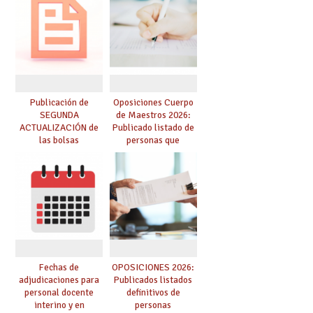
prácticas, se regulan
dichas prácticas y se
convoca acto público
de adjudicación
Publicación de
Oposiciones Cuerpo
SEGUNDA
de Maestros 2026:
ACTUALIZACIÓN de
Publicado listado de
las bolsas
personas que
provisionales de
adquieren nueva
Cuerpo de Maestros
especialidad
de especialidades
convocadas a
oposición
Fechas de
OPOSICIONES 2026:
adjudicaciones para
Publicados listados
personal docente
definitivos de
interino y en
personas