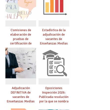
Comisiones de
Estadística de la
elaboración de
adjudicación de
pruebas de
vacantes de
certificación de
Enseñanzas Medias
competencia
para el curso 26/27
lingüística: publicada
resolución definitiva
Adjudicación
Oposiciones
DEFINITIVA de
Inspección 2026:
vacantes de
Publicada resolución
Enseñanzas Medias
por la que se nombra
para el curso 26-27
funcionarios/as en