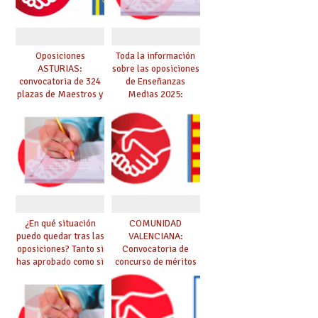
¿En qué situación
COMUNIDAD
puedo quedar tras las
VALENCIANA:
oposiciones? Tanto si
Convocatoria de
has aprobado como si
concurso de méritos
te quedas en bolsa,
excepcional de
te lo explicamos todo
estabilización por
aquí
turno de
discapacidad
C-LM – Oposiciones
CANARIAS:
de Enseñanzas
Oposiciones Cuerpo
Medias 2025:
de Maestros/as 2025
Publicados tribunales
y sedes. CONSULTA
AQUÍ TU TRIBUNAL.
Las pruebas se
iniciarán el 21 de
junio.