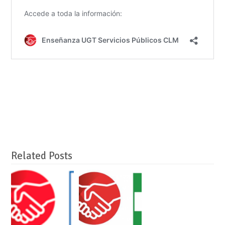
Related Posts
CANARIAS:
ANDALUCÍA:
Oposiciones Cuerpo
Oposiciones
de Maestros/as 2026.
Enseñanzas Medias.
Convocadas 686
Solicitudes hasta 18
plazas. Solicitudes
de marzo.
del 26 de marzo al 24
de abril.