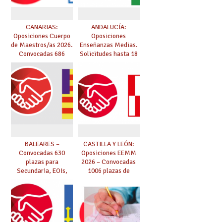
BALEARES –
CASTILLA Y LEÓN:
Convocadas 630
Oposiciones EEMM
plazas para
2026 – Convocadas
Secundaria, EOIs,
1006 plazas de
Maestros,
Secundaria, EOIs y
Conservatorios y FP
Conservatorios
(solicitudes del 15 de
enero al 4 de febrero)
Oposiciones
Toda la información
ASTURIAS:
sobre las oposiciones
convocatoria de 324
de Enseñanzas
plazas de Maestros y
Medias 2025:
10 plazas de
PUBLICADO LISTADO
Catedráticos de
DEFINITIVO DE
Música y Artes
ASPIRANTES
Escénicas
SELECCIONADOS