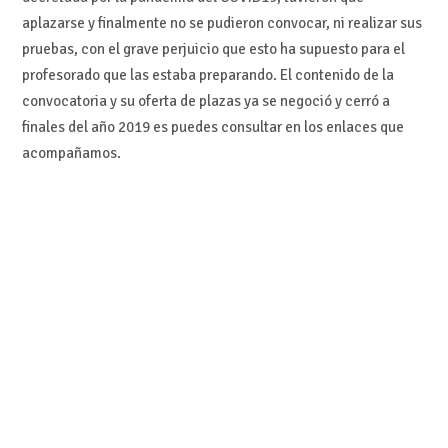
aplazarse y finalmente no se pudieron convocar, ni realizar sus
pruebas, con el grave perjuicio que esto ha supuesto para el
profesorado que las estaba preparando. El contenido de la
convocatoria y su oferta de plazas ya se negoció y cerró a
finales del año 2019 es puedes consultar en los enlaces que
acompañamos.
El calendario anunciado por la Consejería de Educación
tendría el siguiente desarrollo: Antes del 15 de noviembre de
2020, publicación de la convocatoria. Antes de las vacaciones
de Navidad, realización de las pruebas previas para acreditar
conocimiento de los idiomas oficiales de la comunidad
(castellano y valenciano). El sábado 27 de marzo de 2021,
realización de la parte A de la primera prueba (Examen
teórico). El sábado 24 de abril de 2021, realización de la parte