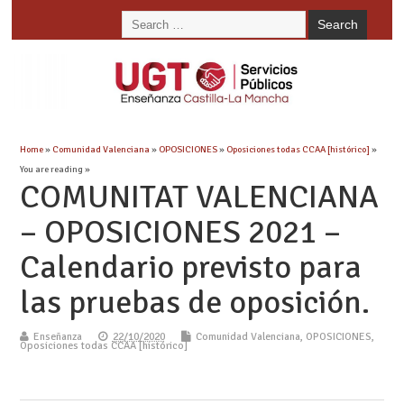
Home
»
Comunidad Valenciana
»
OPOSICIONES
»
Oposiciones todas CCAA [histórico]
»
You are reading »
COMUNITAT VALENCIANA
– OPOSICIONES 2021 –
Calendario previsto para
las pruebas de oposición.
Enseñanza
22/10/2020
Comunidad Valenciana
,
OPOSICIONES
,
Oposiciones todas CCAA [histórico]