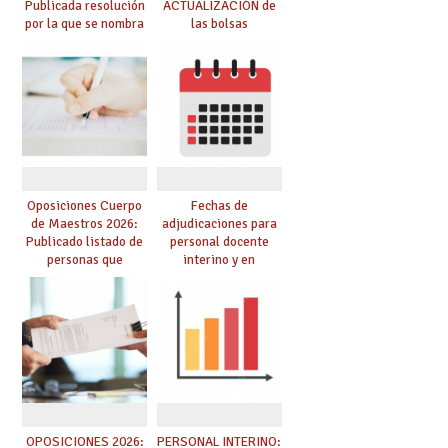
Publicada resolución
ACTUALIZACIÓN de
por la que se nombra
las bolsas
funcionarios/as en
provisionales de
prácticas, se regulan
Cuerpo de Maestros
dichas prácticas y se
de especialidades
convoca acto público
convocadas a
de adjudicación
oposición
Oposiciones Cuerpo
Fechas de
de Maestros 2026:
adjudicaciones para
Publicado listado de
personal docente
personas que
interino y en
adquieren nueva
prácticas: todo lo que
especialidad
debes saber
OPOSICIONES 2026:
PERSONAL INTERINO: