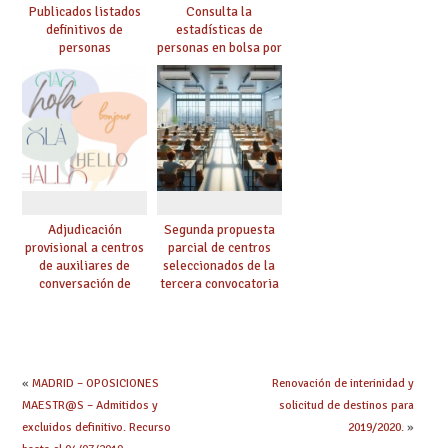
Publicados listados
Consulta la
definitivos de
estadísticas de
personas
personas en bolsa por
seleccionadas. ¿Qué
cuerpo, especialidad
hacer ahora si he
y tipo de bolsa para
obtenido plaza?
el curso 26/27
Adjudicación
Segunda propuesta
provisional a centros
parcial de centros
de auxiliares de
seleccionados de la
conversación de
tercera convocatoria
inglés y francés
de ayudas del Plan de
climatización en
colegios
«
MADRID – OPOSICIONES
Renovación de interinidad y
MAESTR@S – Admitidos y
solicitud de destinos para
excluidos definitivo. Recurso
2019/2020.
»