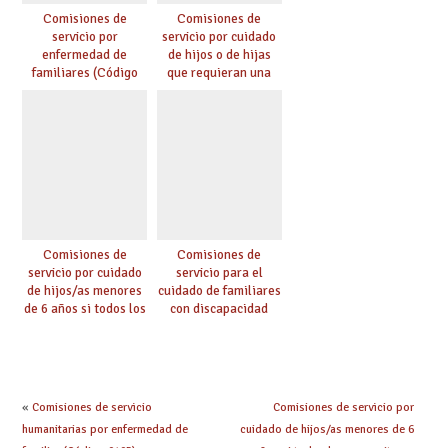
Comisiones de
Comisiones de
servicio por
servicio por cuidado
enfermedad de
de hijos o de hijas
familiares (Código
que requieran una
0146)
especial atención
(Código 0147)
Comisiones de
Comisiones de
servicio por cuidado
servicio para el
de hijos/as menores
cuidado de familiares
de 6 años si todos los
con discapacidad
progenitores
hasta el segundo
trabajan a al menos
grado de
75 km (Código 0144)
consanguinidad o
afinidad que se
encuentren a cargo
«
Comisiones de servicio
Comisiones de servicio por
de la persona
humanitarias por enfermedad de
cuidado de hijos/as menores de 6
solicitante y tengan