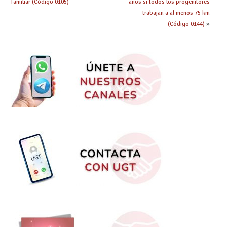
limitada gravemente
familiar (Código 0105)
años si todos los progenitores
su autonomía para
trabajan a al menos 75 km
hacer actividades de
(Código 0144)
»
la vida cotidiana
(Código 0143)