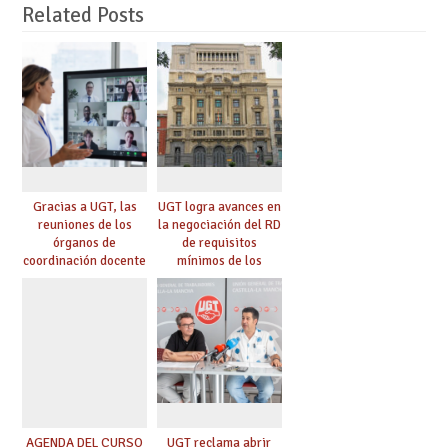
Related Posts
Gracias a UGT, las
UGT logra avances en
reuniones de los
la negociación del RD
órganos de
de requisitos
coordinación docente
mínimos de los
se pueden celebrar
centros educativos y
de manera
exige al Ministerio
telemática, sin exigir
que los compromisos
presencialidad en el
se materialicen con
centro
la mayor agilidad
posible
AGENDA DEL CURSO
UGT reclama abrir