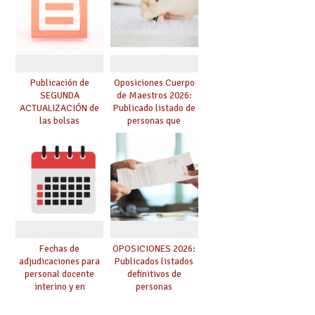
convoca acto público
de adjudicación
Publicación de
Oposiciones Cuerpo
SEGUNDA
de Maestros 2026:
ACTUALIZACIÓN de
Publicado listado de
las bolsas
personas que
provisionales de
adquieren nueva
Cuerpo de Maestros
especialidad
de especialidades
convocadas a
oposición
Fechas de
OPOSICIONES 2026:
adjudicaciones para
Publicados listados
personal docente
definitivos de
interino y en
personas
prácticas: todo lo que
seleccionadas. ¿Qué
debes saber
hacer ahora si he