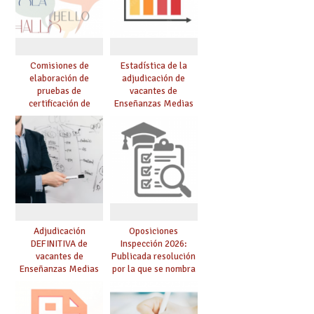
Comisiones de
Estadística de la
elaboración de
adjudicación de
pruebas de
vacantes de
certificación de
Enseñanzas Medias
competencia
para el curso 26/27
lingüística: publicada
resolución definitiva
Adjudicación
Oposiciones
DEFINITIVA de
Inspección 2026:
vacantes de
Publicada resolución
Enseñanzas Medias
por la que se nombra
para el curso 26-27
funcionarios/as en
prácticas, se regulan
dichas prácticas y se