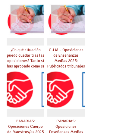
10 plazas de
PUBLICADO LISTADO
Catedráticos de
DEFINITIVO DE
Música y Artes
ASPIRANTES
Escénicas
SELECCIONADOS
¿En qué situación
C-LM – Oposiciones
puedo quedar tras las
de Enseñanzas
oposiciones? Tanto si
Medias 2025:
has aprobado como si
Publicados tribunales
te quedas en bolsa,
y sedes. CONSULTA
te lo explicamos todo
AQUÍ TU TRIBUNAL.
aquí
Las pruebas se
iniciarán el 21 de
junio.
CANARIAS:
CANARIAS:
Oposiciones Cuerpo
Oposiciones
de Maestros/as 2025
Enseñanzas Medias