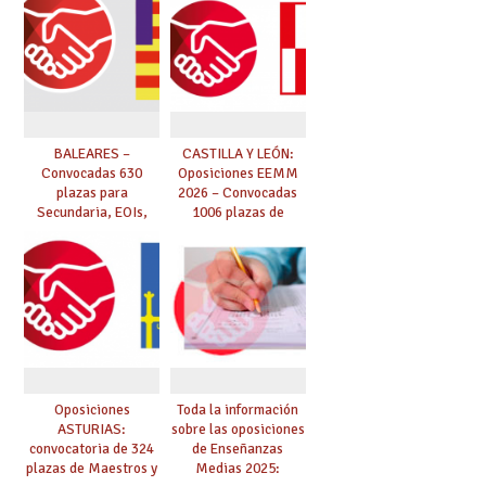
de abril.
BALEARES –
CASTILLA Y LEÓN:
Convocadas 630
Oposiciones EEMM
plazas para
2026 – Convocadas
Secundaria, EOIs,
1006 plazas de
Maestros,
Secundaria, EOIs y
Conservatorios y FP
Conservatorios
(solicitudes del 15 de
enero al 4 de febrero)
Oposiciones
Toda la información
ASTURIAS:
sobre las oposiciones
convocatoria de 324
de Enseñanzas
plazas de Maestros y
Medias 2025: