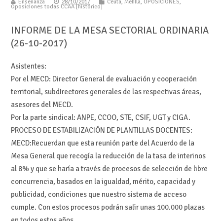
Enseñanza
28/10/2017
Ceuta
,
Melilla
,
OPOSICIONES
,
Oposiciones todas CCAA [histórico]
INFORME DE LA MESA SECTORIAL ORDINARIA
(26-10-2017)
Asistentes:
Por el MECD: Director General de evaluación y cooperación
territorial, subdIrectores generales de las respectivas áreas,
asesores del MECD.
Por la parte sindical: ANPE, CCOO, STE, CSIF, UGT y CIGA.
PROCESO DE ESTABILIZACIÓN DE PLANTILLAS DOCENTES:
MECD:Recuerdan que esta reunión parte del Acuerdo de la
Mesa General que recogía la reducción de la tasa de interinos
al 8% y que se haría a través de procesos de selección de libre
concurrencia, basados en la igualdad, mérito, capacidad y
publicidad, condiciones que nuestro sistema de acceso
cumple. Con estos procesos podrán salir unas 100.000 plazas
en todos estos años.