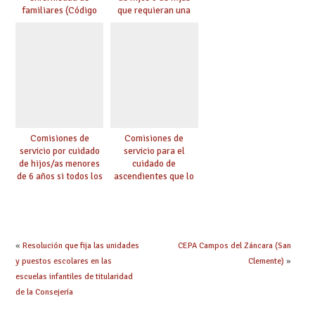
familiares (Código
que requieran una
0146)
especial atención
(Código 0147)
Comisiones de
Comisiones de
servicio por cuidado
servicio para el
de hijos/as menores
cuidado de
de 6 años si todos los
ascendientes que lo
progenitores
requieran por razón
trabajan a al menos
de edad y se
75 km (Código 0144)
encuentren a cargo
(Código 0145)
«
Resolución que fija las unidades
CEPA Campos del Záncara (San
y puestos escolares en las
Clemente)
»
escuelas infantiles de titularidad
de la Consejería