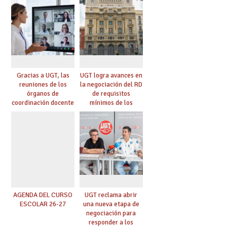
Gracias a UGT, las
UGT logra avances en
reuniones de los
la negociación del RD
órganos de
de requisitos
coordinación docente
mínimos de los
se pueden celebrar
centros educativos y
de manera
exige al Ministerio
telemática, sin exigir
que los compromisos
presencialidad en el
se materialicen con
centro
la mayor agilidad
posible
AGENDA DEL CURSO
UGT reclama abrir
ESCOLAR 26-27
una nueva etapa de
negociación para
responder a los