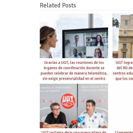
Related Posts
Gracias a UGT, las reuniones de los
UGT logra
órganos de coordinación docente se
del RD de
pueden celebrar de manera telemática,
centros edu
sin exigir presencialidad en el centro
que los c
con la
UGT reclama abrir una nueva etapa de
Llamamient