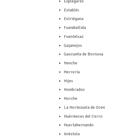
Esplegares
Establés
Estriégana
Fuembellida
Fuentelsaz
Gajanejos
Gascueña de Bornova
Henche
Herrería
Hijes
Hombrados
Horche
La Hortezuela de Ocen
Huérmeces del Cerro
Huertahernando
Iniéstola