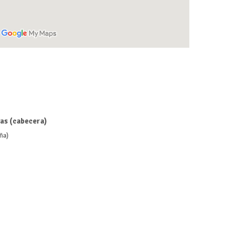
as (cabecera)
ña)