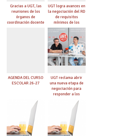
Gracias a UGT, las
UGT logra avances en
reuniones de los
la negociación del RD
órganos de
de requisitos
coordinación docente
mínimos de los
se pueden celebrar
centros educativos y
de manera
exige al Ministerio
telemática, sin exigir
que los compromisos
presencialidad en el
se materialicen con
centro
la mayor agilidad
posible
AGENDA DEL CURSO
UGT reclama abrir
ESCOLAR 26-27
una nueva etapa de
negociación para
responder a los
nuevos desafíos de la
educación