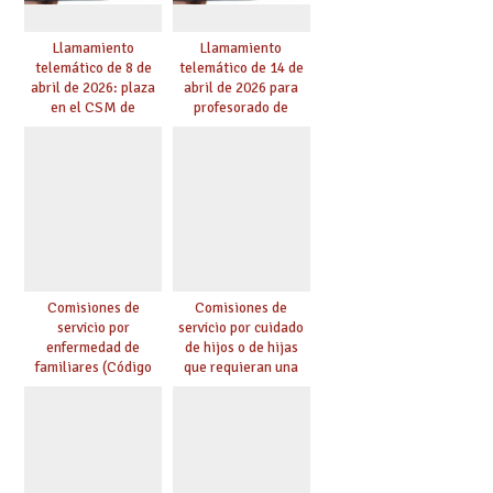
Llamamiento
Llamamiento
telemático de 8 de
telemático de 14 de
abril de 2026: plaza
abril de 2026 para
en el CSM de
profesorado de
Albacete. Publicada
religión
adjudicación.
Comisiones de
Comisiones de
servicio por
servicio por cuidado
enfermedad de
de hijos o de hijas
familiares (Código
que requieran una
0146)
especial atención
(Código 0147)