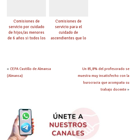
Comisiones de
Comisiones de
servicio por cuidado
servicio para el
de hijos/as menores
cuidado de
de 6 años si todos los
ascendientes que lo
progenitores
requieran por razón
trabajan a al menos
de edad y se
75 km (Código 0144)
encuentren a cargo
(Código 0145)
«
CEPA Castillo de Almansa
Un 85,8% del profesorado se
(Almansa)
muestra muy insatisfecho con la
burocracia que acompaña su
trabajo docente
»