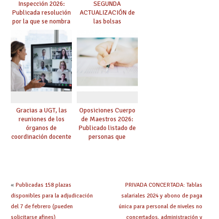
Inspección 2026:
SEGUNDA
Publicada resolución
ACTUALIZACIÓN de
por la que se nombra
las bolsas
funcionarios/as en
provisionales de
prácticas, se regulan
Cuerpo de Maestros
dichas prácticas y se
de especialidades
convoca acto público
convocadas a
de adjudicación
oposición
Gracias a UGT, las
Oposiciones Cuerpo
reuniones de los
de Maestros 2026:
órganos de
Publicado listado de
coordinación docente
personas que
se pueden celebrar
adquieren nueva
de manera
especialidad
telemática, sin exigir
presencialidad en el
centro
«
Publicadas 158 plazas
PRIVADA CONCERTADA: Tablas
disponibles para la adjudicación
salariales 2024 y abono de paga
del 7 de febrero (pueden
única para personal de niveles no
solicitarse afines)
concertados, administración y