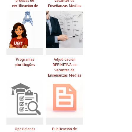
pruebas de
vacantes de
certificación de
Enseñanzas Medias
competencia
para el curso 26/27
lingüística: publicada
resolución definitiva
Programas
Adjudicación
plurilingües
DEFINITIVA de
vacantes de
Enseñanzas Medias
para el curso 26-27
Oposiciones
Publicación de