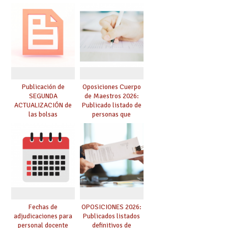
para el curso 26-27
funcionarios/as en
prácticas, se regulan
dichas prácticas y se
convoca acto público
de adjudicación
Publicación de
Oposiciones Cuerpo
SEGUNDA
de Maestros 2026:
ACTUALIZACIÓN de
Publicado listado de
las bolsas
personas que
provisionales de
adquieren nueva
Cuerpo de Maestros
especialidad
de especialidades
convocadas a
oposición
Fechas de
OPOSICIONES 2026:
adjudicaciones para
Publicados listados
personal docente
definitivos de