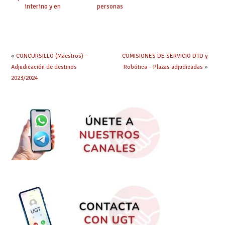
interino y en
personas
prácticas: todo lo que
seleccionadas. ¿Qué
debes saber
hacer ahora si he
obtenido plaza?
«
CONCURSILLO (Maestros) –
COMISIONES DE SERVICIO DTD y
Adjudicación de destinos
Robótica – Plazas adjudicadas
»
2023/2024