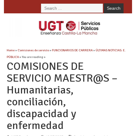
Home
»
Comisiones de servicio
»
FUNCIONARIOS DE CARRERA
»
ÚLTIMAS NOTICIAS: E.
PÚBLICA
» You are reading »
COMISIONES DE
SERVICIO MAESTR@S –
Humanitarias,
conciliación,
discapacidad y
enfermedad