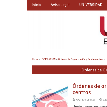
Inicio
Aviso Legal
UNIVERSIDAD
Home
»
LEGISLACIÓN
»
Órdenes de Organización y funcionamiento
Órdenes de Or
Órdenes de or
centros
UGT Enseñanza
11
Únete a nuestros ca