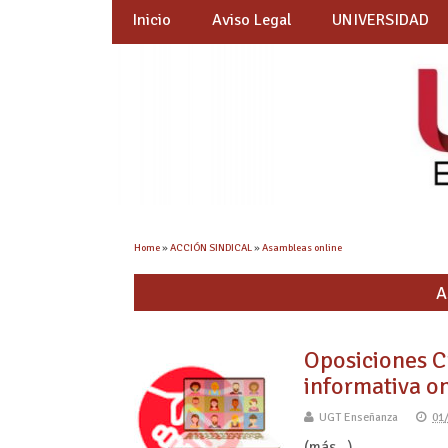
Inicio
Aviso Legal
UNIVERSIDAD
Home
»
ACCIÓN SINDICAL
»
Asambleas online
A
Oposiciones 
informativa on
UGT Enseñanza
01
(más…)