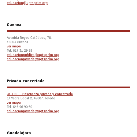
educacion@ugtspclm.org
Cuenca
Avenida Reyes Católicos, 78.
16003 Cuenca
ver mapa
Tel. 617 31 29 99
educacionpublica@ugtspclm.org
educacionprivada@ugtspclm.org
Privada-concertada
UGT SP – Enseñanza privada y concertada
c/ Yedra Local 2, 45007. Toledo
ver mapa
Tel. 646 96 90 60
educacionprivada@ugtspclm.org
Guadalajara