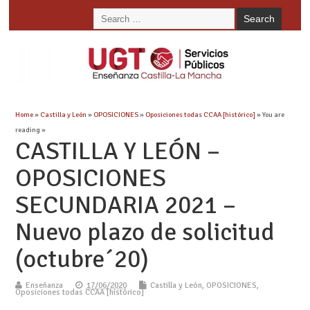
Home
»
Castilla y León
»
OPOSICIONES
»
Oposiciones todas CCAA [histórico]
» You are
reading »
CASTILLA Y LEÓN –
OPOSICIONES
SECUNDARIA 2021 –
Nuevo plazo de solicitud
(octubre´20)
Enseñanza
17/06/2020
Castilla y León
,
OPOSICIONES
,
Oposiciones todas CCAA [histórico]