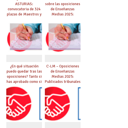
ASTURIAS:
sobre las oposiciones
convocatoria de 324
de Enseñanzas
plazas de Maestros y
Medias 2025:
10 plazas de
PUBLICADO LISTADO
Catedráticos de
DEFINITIVO DE
Música y Artes
ASPIRANTES
Escénicas
SELECCIONADOS
¿En qué situación
C-LM – Oposiciones
puedo quedar tras las
de Enseñanzas
oposiciones? Tanto si
Medias 2025:
has aprobado como si
Publicados tribunales
te quedas en bolsa,
y sedes. CONSULTA
te lo explicamos todo
AQUÍ TU TRIBUNAL.
aquí
Las pruebas se
iniciarán el 21 de
junio.