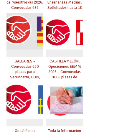
de Maestros/as 2026.
Enseñanzas Medias.
Convocadas 686
Solicitudes hasta 18
plazas. Solicitudes
de marzo.
del 26 de marzo al 24
de abril.
BALEARES –
CASTILLA Y LEÓN:
Convocadas 630
Oposiciones EEMM
plazas para
2026 – Convocadas
Secundaria, EOIs,
1006 plazas de
Maestros,
Secundaria, EOIs y
Conservatorios y FP
Conservatorios
(solicitudes del 15 de
enero al 4 de febrero)
Oposiciones
Toda la información