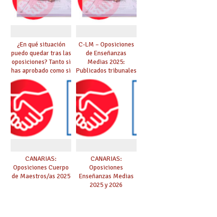
¿En qué situación
C-LM – Oposiciones
puedo quedar tras las
de Enseñanzas
oposiciones? Tanto si
Medias 2025:
has aprobado como si
Publicados tribunales
te quedas en bolsa,
y sedes. CONSULTA
te lo explicamos todo
AQUÍ TU TRIBUNAL.
aquí
Las pruebas se
iniciarán el 21 de
junio.
CANARIAS:
CANARIAS:
Oposiciones Cuerpo
Oposiciones
de Maestros/as 2025
Enseñanzas Medias
2025 y 2026