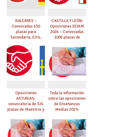
BALEARES –
CASTILLA Y LEÓN:
Convocadas 630
Oposiciones EEMM
plazas para
2026 – Convocadas
Secundaria, EOIs,
1006 plazas de
Maestros,
Secundaria, EOIs y
Conservatorios y FP
Conservatorios
(solicitudes del 15 de
enero al 4 de febrero)
Oposiciones
Toda la información
ASTURIAS:
sobre las oposiciones
convocatoria de 324
de Enseñanzas
plazas de Maestros y
Medias 2025:
10 plazas de
PUBLICADO LISTADO
Catedráticos de
DEFINITIVO DE
Música y Artes
ASPIRANTES
Escénicas
SELECCIONADOS