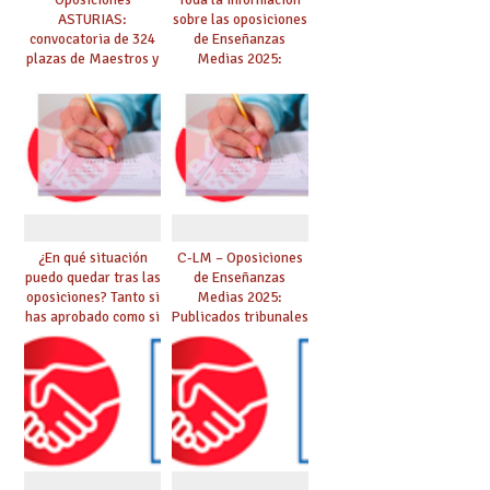
ASTURIAS:
sobre las oposiciones
convocatoria de 324
de Enseñanzas
plazas de Maestros y
Medias 2025:
10 plazas de
PUBLICADO LISTADO
Catedráticos de
DEFINITIVO DE
Música y Artes
ASPIRANTES
Escénicas
SELECCIONADOS
¿En qué situación
C-LM – Oposiciones
puedo quedar tras las
de Enseñanzas
oposiciones? Tanto si
Medias 2025:
has aprobado como si
Publicados tribunales
te quedas en bolsa,
y sedes. CONSULTA
te lo explicamos todo
AQUÍ TU TRIBUNAL.
aquí
Las pruebas se
iniciarán el 21 de
junio.