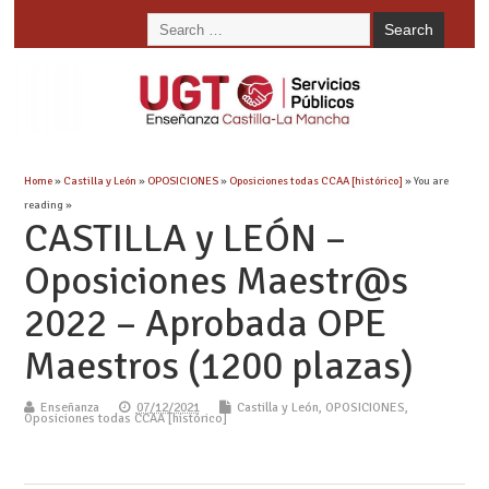
Home
»
Castilla y León
»
OPOSICIONES
»
Oposiciones todas CCAA [histórico]
» You are
reading »
CASTILLA y LEÓN –
Oposiciones Maestr@s
2022 – Aprobada OPE
Maestros (1200 plazas)
Enseñanza
07/12/2021
Castilla y León
,
OPOSICIONES
,
Oposiciones todas CCAA [histórico]