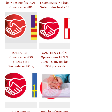
de Maestros/as 2026.
Enseñanzas Medias.
Convocadas 686
Solicitudes hasta 18
plazas. Solicitudes
de marzo.
del 26 de marzo al 24
de abril.
BALEARES –
CASTILLA Y LEÓN:
Convocadas 630
Oposiciones EEMM
plazas para
2026 – Convocadas
Secundaria, EOIs,
1006 plazas de
Maestros,
Secundaria, EOIs y
Conservatorios y FP
Conservatorios
(solicitudes del 15 de
enero al 4 de febrero)
Oposiciones
Toda la información