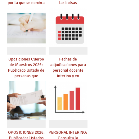
por la que se nombra
las bolsas
funcionarios/as en
provisionales de
prácticas, se regulan
Cuerpo de Maestros
dichas prácticas y se
de especialidades
convoca acto público
convocadas a
de adjudicación
oposición
Oposiciones Cuerpo
Fechas de
de Maestros 2026:
adjudicaciones para
Publicado listado de
personal docente
personas que
interino y en
adquieren nueva
prácticas: todo lo que
especialidad
debes saber
OPOSICIONES 2026:
PERSONAL INTERINO:
Publicados listados
Consulta la