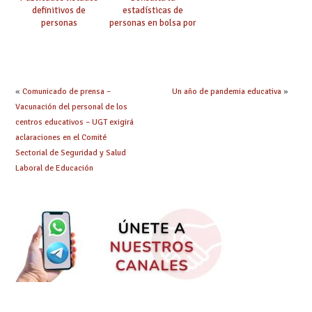
definitivos de
estadísticas de
personas
personas en bolsa por
seleccionadas. ¿Qué
cuerpo, especialidad
hacer ahora si he
y tipo de bolsa para
obtenido plaza?
el curso 26/27
«
Comunicado de prensa –
Un año de pandemia educativa
»
Vacunación del personal de los
centros educativos – UGT exigirá
aclaraciones en el Comité
Sectorial de Seguridad y Salud
Laboral de Educación