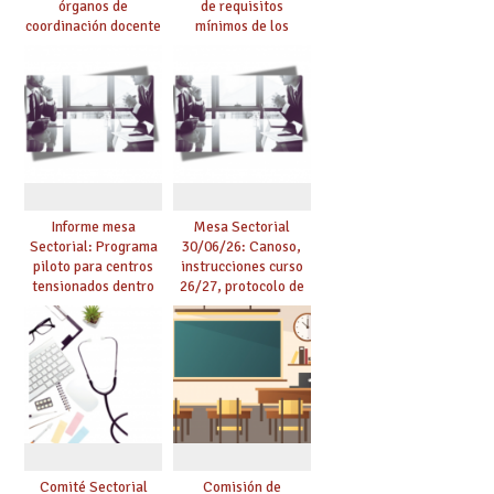
órganos de
de requisitos
coordinación docente
mínimos de los
se pueden celebrar
centros educativos y
de manera
exige al Ministerio
telemática, sin exigir
que los compromisos
presencialidad en el
se materialicen con
centro
la mayor agilidad
posible
Informe mesa
Mesa Sectorial
Sectorial: Programa
30/06/26: Canoso,
piloto para centros
instrucciones curso
tensionados dentro
26/27, protocolo de
del marco del
agresiones.
Acuerdo de Mejoras y
evaluación del curso
25/26
Comité Sectorial
Comisión de