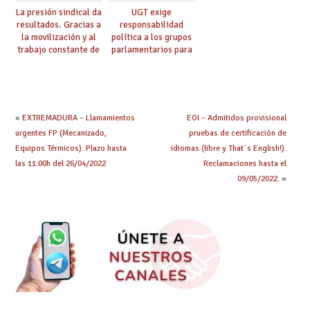
La presión sindical da
UGT exige
resultados. Gracias a
responsabilidad
la movilización y al
política a los grupos
trabajo constante de
parlamentarios para
UGT la Ley de
evitar retrasos en las
Jornada y Ratios
mejoras urgentes de
continúa su
la enseñanza
tramitación
«
EXTREMADURA – Llamamientos
EOI – Admitidos provisional
urgentes FP (Mecanizado,
pruebas de certificación de
Equipos Térmicos). Plazo hasta
idiomas (libre y That´s English!).
las 11:00h del 26/04/2022
Reclamaciones hasta el
09/05/2022.
»