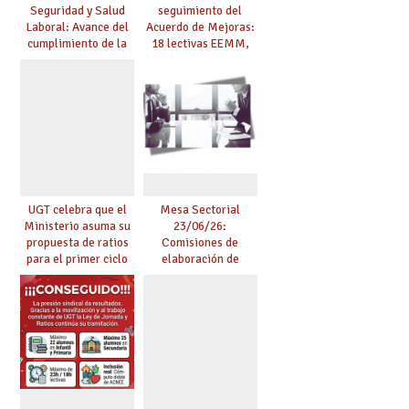
Seguridad y Salud
seguimiento del
Laboral: Avance del
Acuerdo de Mejoras:
cumplimiento de la
18 lectivas EEMM,
planificación de la
canoso, reducción
actividad preventiva
mayores 55 y pilotaje
en centros
tensionados
UGT celebra que el
Mesa Sectorial
Ministerio asuma su
23/06/26:
propuesta de ratios
Comisiones de
para el primer ciclo
elaboración de
de Infantil y pide
pruebas de
extender la misma
certificación de
ambición al resto de
competencia
etapas
lingüística