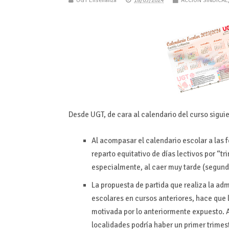
UGT Enseñanza
18/05/2024
ACCIÓN SINDICAL
Desde UGT, de cara al calendario del curso sigui
Al acompasar el calendario escolar a las 
reparto equitativo de días lectivos por “t
especialmente, al caer muy tarde (segund
La propuesta de partida que realiza la ad
escolares en cursos anteriores, hace que
motivada por lo anteriormente expuesto. As
localidades podría haber un primer trimest