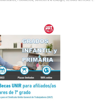
niversitarios
,
FORMACIÓN
,
Servicios a AFILIAD@S
,
ÚLTIMAS NOTICIAS: E.