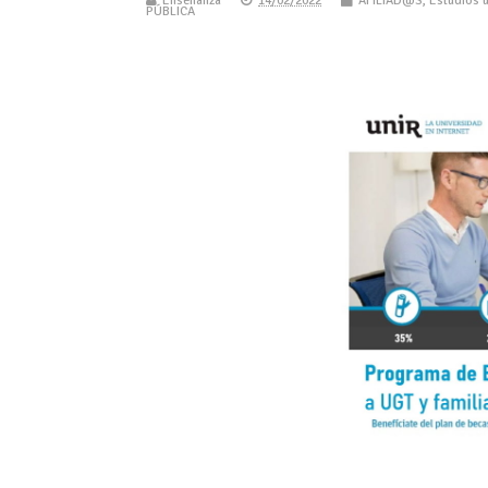
Enseñanza
14/02/2022
AFILIAD@S
,
Estudios u
PÚBLICA