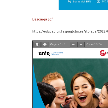
Descarga pdf
https://educacion.fespugtclm.es/storage/202
Página
1
/
1
Zoom
100%