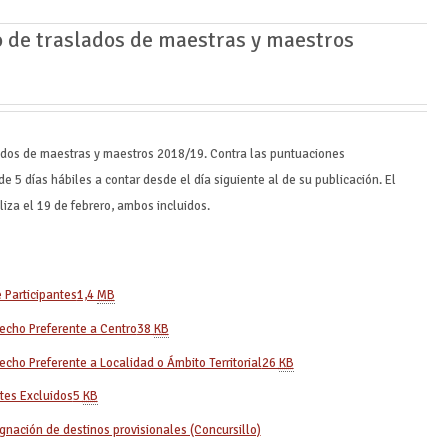
o de traslados de maestras y maestros
lados de maestras y maestros 2018/19. Contra las puntuaciones
e 5 días hábiles a contar desde el día siguiente al de su publicación. El
liza el 19 de febrero, ambos incluidos.
 Participantes
1,4
MB
recho Preferente a Centro
38
KB
echo Preferente a Localidad o Ámbito Territorial
26
KB
tes Excluidos
5
KB
ignación de destinos provisionales (Concursillo)