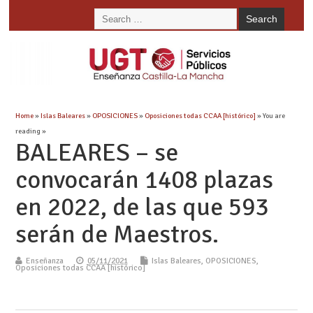
Home
»
Islas Baleares
»
OPOSICIONES
»
Oposiciones todas CCAA [histórico]
» You are
reading »
BALEARES – se
convocarán 1408 plazas
en 2022, de las que 593
serán de Maestros.
Enseñanza
05/11/2021
Islas Baleares
,
OPOSICIONES
,
Oposiciones todas CCAA [histórico]