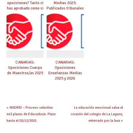
oposiciones? Tanto si
Medias 2025:
has aprobado como si
Publicados tribunales
te quedas en bolsa,
y sedes. CONSULTA
te lo explicamos todo
AQUÍ TU TRIBUNAL.
aquí
Las pruebas se
iniciarán el 21 de
junio.
CANARIAS:
CANARIAS:
Oposiciones Cuerpo
Oposiciones
de Maestros/as 2025
Enseñanzas Medias
2025 y 2026
«
MADRID – Proceso selectivo
La educación emocional salva el
443 plazas de Educador/a. Plazo
corazón del colegio de La Laguna,
hasta el 02/12/2021
enterrado por la lava
»