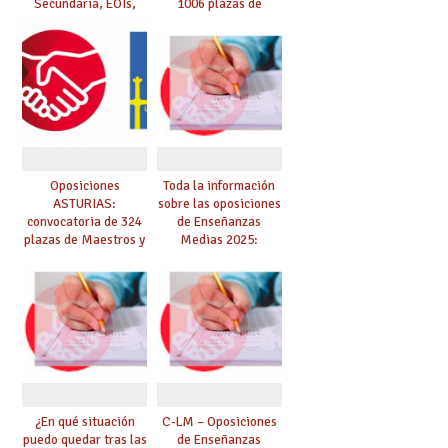
Secundaria, EOIs,
1006 plazas de
Maestros,
Secundaria, EOIs y
Conservatorios y FP
Conservatorios
(solicitudes del 15 de
enero al 4 de febrero)
Oposiciones
Toda la información
ASTURIAS:
sobre las oposiciones
convocatoria de 324
de Enseñanzas
plazas de Maestros y
Medias 2025:
10 plazas de
PUBLICADO LISTADO
Catedráticos de
DEFINITIVO DE
Música y Artes
ASPIRANTES
Escénicas
SELECCIONADOS
¿En qué situación
C-LM – Oposiciones
puedo quedar tras las
de Enseñanzas