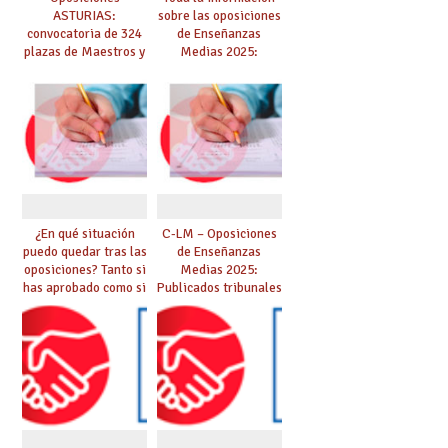
ASTURIAS:
sobre las oposiciones
convocatoria de 324
de Enseñanzas
plazas de Maestros y
Medias 2025:
10 plazas de
PUBLICADO LISTADO
Catedráticos de
DEFINITIVO DE
Música y Artes
ASPIRANTES
Escénicas
SELECCIONADOS
¿En qué situación
C-LM – Oposiciones
puedo quedar tras las
de Enseñanzas
oposiciones? Tanto si
Medias 2025:
has aprobado como si
Publicados tribunales
te quedas en bolsa,
y sedes. CONSULTA
te lo explicamos todo
AQUÍ TU TRIBUNAL.
aquí
Las pruebas se
iniciarán el 21 de
junio.