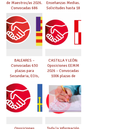
de Maestros/as 2026.
Enseñanzas Medias.
Convocadas 686
Solicitudes hasta 18
plazas. Solicitudes
de marzo.
del 26 de marzo al 24
de abril.
BALEARES –
CASTILLA Y LEÓN:
Convocadas 630
Oposiciones EEMM
plazas para
2026 – Convocadas
Secundaria, EOIs,
1006 plazas de
Maestros,
Secundaria, EOIs y
Conservatorios y FP
Conservatorios
(solicitudes del 15 de
enero al 4 de febrero)
Oposiciones
Toda la información