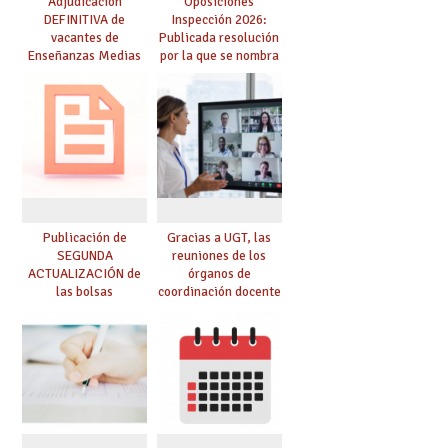
Adjudicación
Oposiciones
DEFINITIVA de
Inspección 2026:
vacantes de
Publicada resolución
Enseñanzas Medias
por la que se nombra
para el curso 26-27
funcionarios/as en
prácticas, se regulan
dichas prácticas y se
convoca acto público
de adjudicación
Publicación de
Gracias a UGT, las
SEGUNDA
reuniones de los
ACTUALIZACIÓN de
órganos de
las bolsas
coordinación docente
provisionales de
se pueden celebrar
Cuerpo de Maestros
de manera
de especialidades
telemática, sin exigir
convocadas a
presencialidad en el
oposición
centro