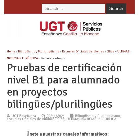
Home
»
Bilingüismo y Plurilingüismo
»
Escuelas Oficiales de Idiomas
»
Slide
»
ÚLTIMAS
NOTICIAS: E. PÚBLICA
» You are reading »
Pruebas de certificación
nivel B1 para alumnado
en proyectos
bilingües/plurilingües
UGT Enseñanza
04/11/2024
Bilingüismo y Plurilingüismo
,
Escuelas Oficiales de Idiomas
,
Slide
,
ÚLTIMAS NOTICIAS: E. PÚBLICA
Únete a nuestros canales informativos: