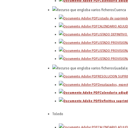
Calendario adjud
Cuenca
Listado de suprimid
CALENDARIO ADJUD
LISTADO DEFINITIV
LISTADO PROVISION
LISTADO PROVISION
LISTADO PROVISION
Guadalaj
RESOLUCION SUPRI
Desplazados, expect
Calendario adjud
Definitiva suprim
Toledo
CALENDARIO ADJUD