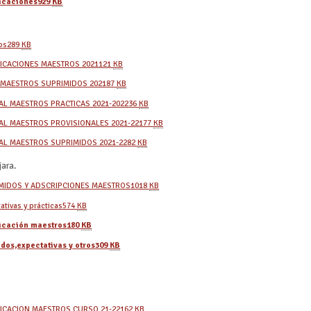
icaciones
929
KB
os
289
KB
ICACIONES MAESTROS 2021
121
KB
O MAESTROS SUPRIMIDOS 2021
87
KB
AL MAESTROS PRACTICAS 2021-2022
36
KB
AL MAESTROS PROVISIONALES 2021-22
177
KB
AL MAESTROS SUPRIMIDOS 2021-22
82
KB
ara.
MIDOS Y ADSCRIPCIONES MAESTROS
1018
KB
ativas y prácticas
574
KB
icación maestros
180
KB
idos,expectativas y otros
309
KB
ICACION MAESTROS CURSO 21-22
162
KB