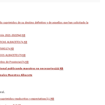
e
o suprimidos de su destino definitivo y de aquellos que han solicitado la
ción 2021-2022
940
KB
TICAS ALBACETE
174
KB
IVAS
174
KB
DOS ALBACETE
179
KB
mbio de Provincia
174
KB
sional publicando maestros no necesarios
222
KB
onales Maestros Albacete
eal.
 suprimidos-readscritos y expectativas
3,1
MB