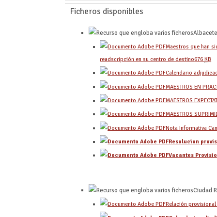
Ficheros disponibles
Albacet
Maestros que han sid
readscripción en su centro de destino
676
KB
Calendario adjudica
MAESTROS EN PRAC
MAESTROS EXPECTAT
MAESTROS SUPRIMI
Nota Informativa Ca
Resolucion provi
Vacantes Provisi
Ciudad R
Relación provisional