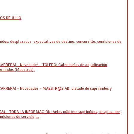
OS DE JULIO
midos, desplazados, expectativas de destino, concursillo, comisiones de
 CARRERA) – Novedades – TOLEDO: Calendarios de adjudicación
primidos (Maestros).
E CARRERA) – Novedades – MAESTR@S AB: Listado de suprimidos y
2024 – TODA LA INFORMACIÓN: Actos públicos suprimidos, desplazados,
omisiones de servicio,…