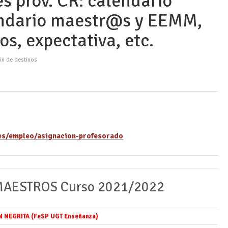
s prov. CR: calendario
ndario maestr@s y EEMM,
os, expectativa, etc.
ón de destinos
es/empleo/asignacion-profesorado
 MAESTROS Curso 2021/2022
 NEGRITA (FeSP UGT Enseñanza)