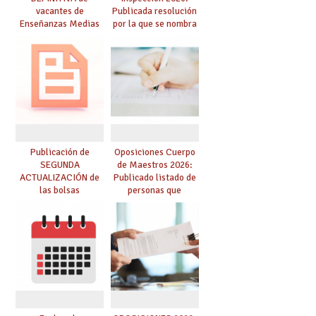
vacantes de
Publicada resolución
Enseñanzas Medias
por la que se nombra
para el curso 26-27
funcionarios/as en
prácticas, se regulan
dichas prácticas y se
convoca acto público
de adjudicación
Publicación de
Oposiciones Cuerpo
SEGUNDA
de Maestros 2026:
ACTUALIZACIÓN de
Publicado listado de
las bolsas
personas que
provisionales de
adquieren nueva
Cuerpo de Maestros
especialidad
de especialidades
convocadas a
oposición