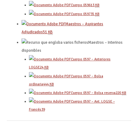
Cuerpo 0596
13
KB
Cuerpo 0597
35
KB
Maestros – Aspirantes
Adjudicados
51
KB
Maestros – Interinos
disponibles
Cuerpo 0597 – Anteriores
LOGSE
24
KB
Cuerpo 0597 – Bolsa
ordinaria
444
KB
Cuerpo 0597 – Bolsa reserva
220
KB
Cuerpo 0597 – Ant. LOGSE –
Francés
39