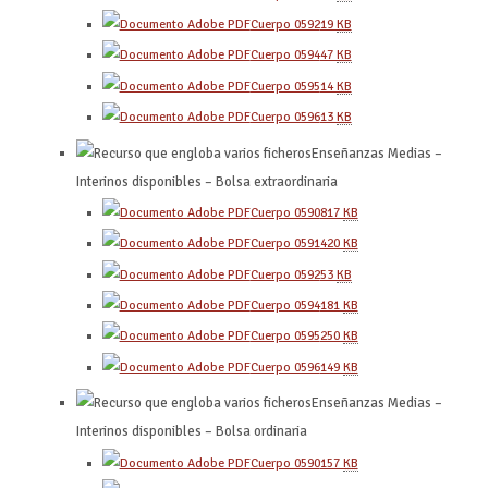
Cuerpo 0592
19
KB
Cuerpo 0594
47
KB
Cuerpo 0595
14
KB
Cuerpo 0596
13
KB
Enseñanzas Medias –
Interinos disponibles – Bolsa extraordinaria
Cuerpo 0590
817
KB
Cuerpo 0591
420
KB
Cuerpo 0592
53
KB
Cuerpo 0594
181
KB
Cuerpo 0595
250
KB
Cuerpo 0596
149
KB
Enseñanzas Medias –
Interinos disponibles – Bolsa ordinaria
Cuerpo 0590
157
KB