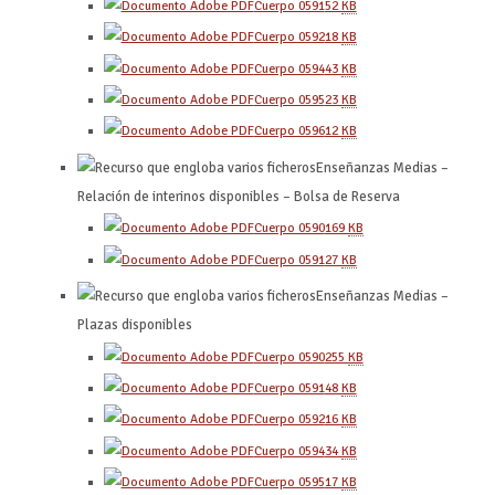
Cuerpo 0591
52
KB
Cuerpo 0592
18
KB
Cuerpo 0594
43
KB
Cuerpo 0595
23
KB
Cuerpo 0596
12
KB
Enseñanzas Medias –
Relación de interinos disponibles – Bolsa de Reserva
Cuerpo 0590
169
KB
Cuerpo 0591
27
KB
Enseñanzas Medias –
Plazas disponibles
Cuerpo 0590
255
KB
Cuerpo 0591
48
KB
Cuerpo 0592
16
KB
Cuerpo 0594
34
KB
Cuerpo 0595
17
KB