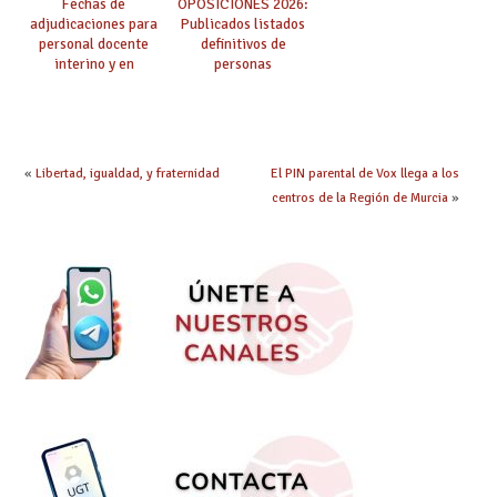
Fechas de
OPOSICIONES 2026:
adjudicaciones para
Publicados listados
personal docente
definitivos de
interino y en
personas
prácticas: todo lo que
seleccionadas. ¿Qué
debes saber
hacer ahora si he
obtenido plaza?
«
Libertad, igualdad, y fraternidad
El PIN parental de Vox llega a los
centros de la Región de Murcia
»