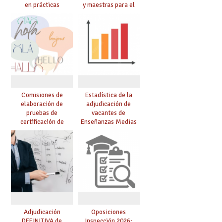
en prácticas
y maestras para el
curso 26-27
Comisiones de
Estadística de la
elaboración de
adjudicación de
pruebas de
vacantes de
certificación de
Enseñanzas Medias
competencia
para el curso 26/27
lingüística: publicada
resolución definitiva
Adjudicación
Oposiciones
DEFINITIVA de
Inspección 2026: