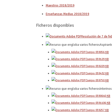
Maestros 2018/2019
Enseñanzas Medias 2018/2019
Ficheros disponibles
Resolución de 7 de fe
Aspirant
Cuerpo 0590
56
KB
Cuerpo 0591
29
KB
Cuerpo 0592
29
KB
Cuerpo 0594
32
KB
Cuerpo 0597
50
KB
Interinos
Cuerpo 0590
640
KB
Cuerpo 0591
106
KB
Cuerpo 0592
57
KB