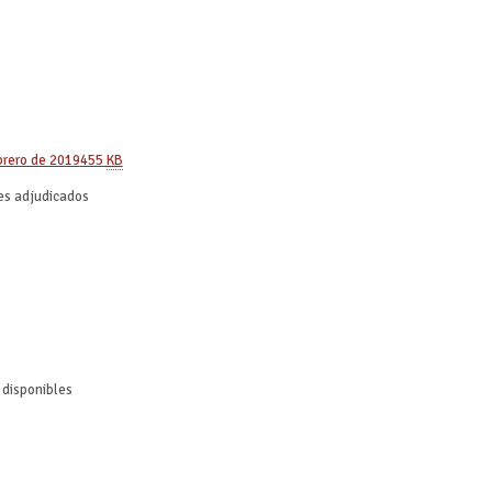
brero de 2019
455
KB
es adjudicados
 disponibles