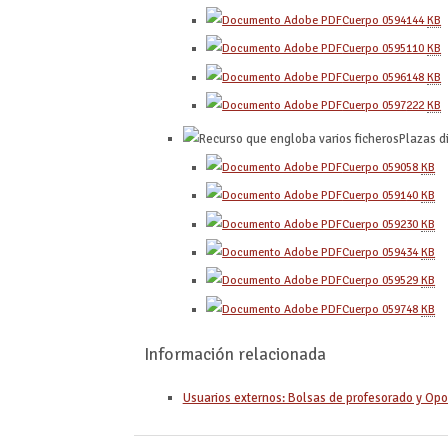
Cuerpo 0594
144
KB
Cuerpo 0595
110
KB
Cuerpo 0596
148
KB
Cuerpo 0597
222
KB
Plazas d
Cuerpo 0590
58
KB
Cuerpo 0591
40
KB
Cuerpo 0592
30
KB
Cuerpo 0594
34
KB
Cuerpo 0595
29
KB
Cuerpo 0597
48
KB
Información relacionada
Usuarios externos: Bolsas de profesorado y Opo