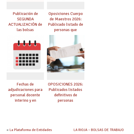
Publicación de
Oposiciones Cuerpo
SEGUNDA
de Maestros 2026:
ACTUALIZACIÓN de
Publicado listado de
las bolsas
personas que
provisionales de
adquieren nueva
Cuerpo de Maestros
especialidad
de especialidades
convocadas a
oposición
Fechas de
OPOSICIONES 2026:
adjudicaciones para
Publicados listados
personal docente
definitivos de
interino y en
personas
prácticas: todo lo que
seleccionadas. ¿Qué
debes saber
hacer ahora si he
obtenido plaza?
«
La Plataforma de Entidades
LA RIOJA – BOLSAS DE TRABAJO