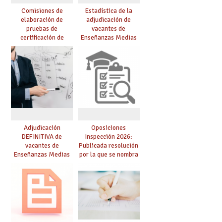
Comisiones de
Estadística de la
elaboración de
adjudicación de
pruebas de
vacantes de
certificación de
Enseñanzas Medias
competencia
para el curso 26/27
lingüística: publicada
resolución definitiva
Adjudicación
Oposiciones
DEFINITIVA de
Inspección 2026:
vacantes de
Publicada resolución
Enseñanzas Medias
por la que se nombra
para el curso 26-27
funcionarios/as en
prácticas, se regulan
dichas prácticas y se
convoca acto público
de adjudicación