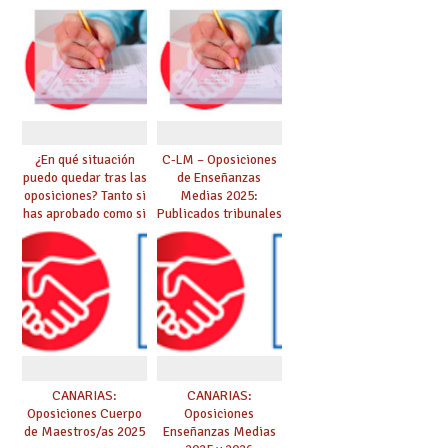
Catedráticos de
DEFINITIVO DE
Música y Artes
ASPIRANTES
Escénicas
SELECCIONADOS
¿En qué situación
C-LM – Oposiciones
puedo quedar tras las
de Enseñanzas
oposiciones? Tanto si
Medias 2025:
has aprobado como si
Publicados tribunales
te quedas en bolsa,
y sedes. CONSULTA
te lo explicamos todo
AQUÍ TU TRIBUNAL.
aquí
Las pruebas se
iniciarán el 21 de
junio.
CANARIAS:
CANARIAS:
Oposiciones Cuerpo
Oposiciones
de Maestros/as 2025
Enseñanzas Medias