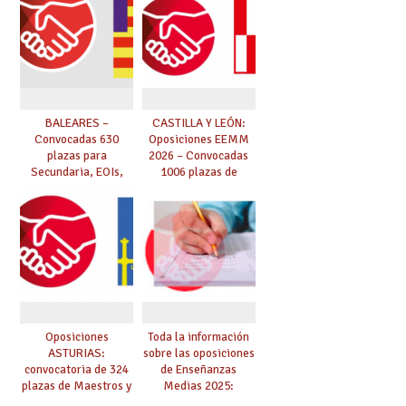
de abril.
BALEARES –
CASTILLA Y LEÓN:
Convocadas 630
Oposiciones EEMM
plazas para
2026 – Convocadas
Secundaria, EOIs,
1006 plazas de
Maestros,
Secundaria, EOIs y
Conservatorios y FP
Conservatorios
(solicitudes del 15 de
enero al 4 de febrero)
Oposiciones
Toda la información
ASTURIAS:
sobre las oposiciones
convocatoria de 324
de Enseñanzas
plazas de Maestros y
Medias 2025:
10 plazas de
PUBLICADO LISTADO