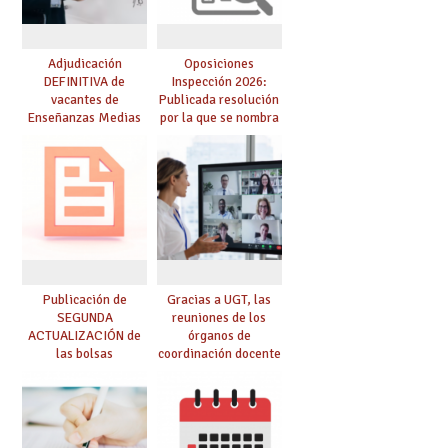
Adjudicación
Oposiciones
DEFINITIVA de
Inspección 2026:
vacantes de
Publicada resolución
Enseñanzas Medias
por la que se nombra
para el curso 26-27
funcionarios/as en
prácticas, se regulan
dichas prácticas y se
convoca acto público
de adjudicación
Publicación de
Gracias a UGT, las
SEGUNDA
reuniones de los
ACTUALIZACIÓN de
órganos de
las bolsas
coordinación docente
provisionales de
se pueden celebrar
Cuerpo de Maestros
de manera
de especialidades
telemática, sin exigir
convocadas a
presencialidad en el
oposición
centro