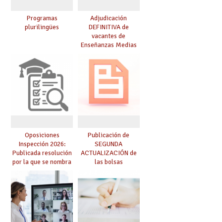
Programas
Adjudicación
plurilingües
DEFINITIVA de
vacantes de
Enseñanzas Medias
para el curso 26-27
Oposiciones
Publicación de
Inspección 2026:
SEGUNDA
Publicada resolución
ACTUALIZACIÓN de
por la que se nombra
las bolsas
funcionarios/as en
provisionales de
prácticas, se regulan
Cuerpo de Maestros
dichas prácticas y se
de especialidades
convoca acto público
convocadas a
de adjudicación
oposición