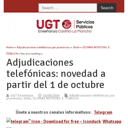
Home
»
Adjudicaciones telefónicas por provincias
»
Slide
»
ÚLTIMAS NOTICIAS: E.
PÚBLICA
» You are reading »
Adjudicaciones
telefónicas: novedad a
partir del 1 de octubre
UGT Enseñanza
16/09/2024
Adjudicaciones telefónicas por
provincias
,
Slide
,
ÚLTIMAS NOTICIAS: E. PÚBLICA
Únete a nuestros canales informativos:
Telegram
Whatsapp