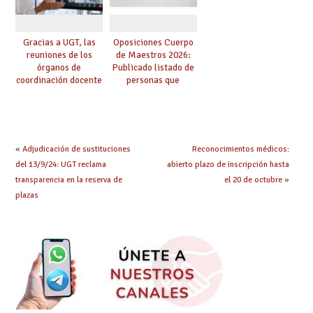
Gracias a UGT, las
Oposiciones Cuerpo
reuniones de los
de Maestros 2026:
órganos de
Publicado listado de
coordinación docente
personas que
se pueden celebrar
adquieren nueva
de manera
especialidad
telemática, sin exigir
presencialidad en el
centro
«
Adjudicación de sustituciones
Reconocimientos médicos:
del 13/9/24: UGT reclama
abierto plazo de inscripción hasta
transparencia en la reserva de
el 20 de octubre
»
plazas