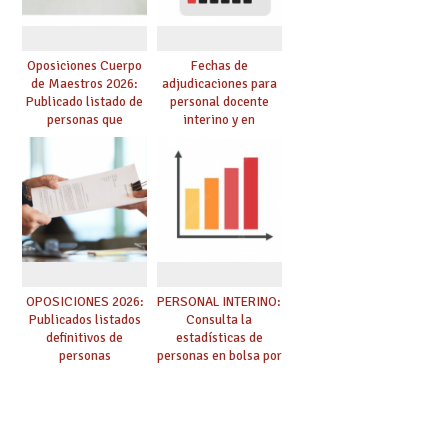
Oposiciones Cuerpo
Fechas de
de Maestros 2026:
adjudicaciones para
Publicado listado de
personal docente
personas que
interino y en
adquieren nueva
prácticas: todo lo que
especialidad
debes saber
OPOSICIONES 2026:
PERSONAL INTERINO:
Publicados listados
Consulta la
definitivos de
estadísticas de
personas
personas en bolsa por
seleccionadas. ¿Qué
cuerpo, especialidad
hacer ahora si he
y tipo de bolsa para
obtenido plaza?
el curso 26/27