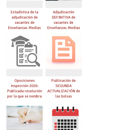
Estadística de la
Adjudicación
adjudicación de
DEFINITIVA de
vacantes de
vacantes de
Enseñanzas Medias
Enseñanzas Medias
para el curso 26/27
para el curso 26-27
Oposiciones
Publicación de
Inspección 2026:
SEGUNDA
Publicada resolución
ACTUALIZACIÓN de
por la que se nombra
las bolsas
funcionarios/as en
provisionales de
prácticas, se regulan
Cuerpo de Maestros
dichas prácticas y se
de especialidades
convoca acto público
convocadas a
de adjudicación
oposición