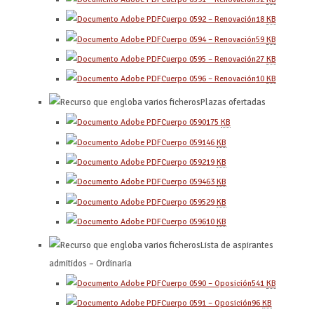
Cuerpo 0592 – Renovación
18
KB
Cuerpo 0594 – Renovación
59
KB
Cuerpo 0595 – Renovación
27
KB
Cuerpo 0596 – Renovación
10
KB
Plazas ofertadas
Cuerpo 0590
175
KB
Cuerpo 0591
46
KB
Cuerpo 0592
19
KB
Cuerpo 0594
63
KB
Cuerpo 0595
29
KB
Cuerpo 0596
10
KB
Lista de aspirantes
admitidos – Ordinaria
Cuerpo 0590 – Oposición
541
KB
Cuerpo 0591 – Oposición
96
KB