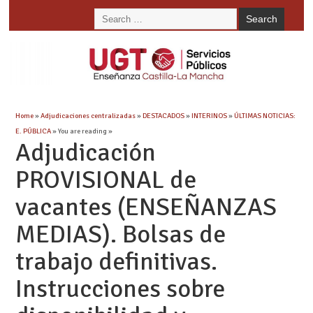
Home
»
Adjudicaciones centralizadas
»
DESTACADOS
»
INTERINOS
»
ÚLTIMAS NOTICIAS:
E. PÚBLICA
» You are reading »
Adjudicación
PROVISIONAL de
vacantes (ENSEÑANZAS
MEDIAS). Bolsas de
trabajo definitivas.
Instrucciones sobre