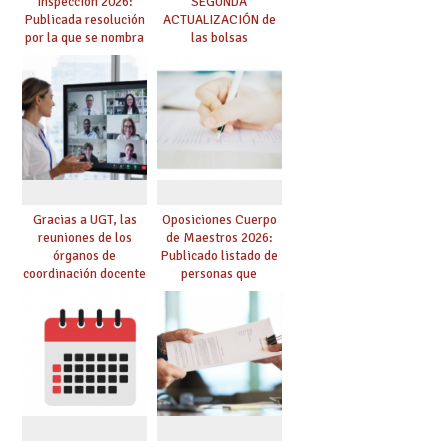
Inspección 2026:
SEGUNDA
Publicada resolución
ACTUALIZACIÓN de
por la que se nombra
las bolsas
funcionarios/as en
provisionales de
prácticas, se regulan
Cuerpo de Maestros
dichas prácticas y se
de especialidades
convoca acto público
convocadas a
de adjudicación
oposición
Gracias a UGT, las
Oposiciones Cuerpo
reuniones de los
de Maestros 2026:
órganos de
Publicado listado de
coordinación docente
personas que
se pueden celebrar
adquieren nueva
de manera
especialidad
telemática, sin exigir
presencialidad en el
centro