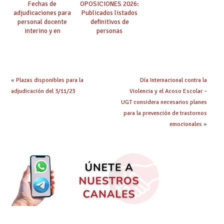
Fechas de
OPOSICIONES 2026:
adjudicaciones para
Publicados listados
personal docente
definitivos de
interino y en
personas
prácticas: todo lo que
seleccionadas. ¿Qué
debes saber
hacer ahora si he
obtenido plaza?
«
Plazas disponibles para la
Día Internacional contra la
adjudicación del 3/11/23
Violencia y el Acoso Escolar –
UGT considera necesarios planes
para la prevención de trastornos
emocionales
»