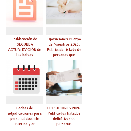
dichas prácticas y se
convoca acto público
de adjudicación
Publicación de
Oposiciones Cuerpo
SEGUNDA
de Maestros 2026:
ACTUALIZACIÓN de
Publicado listado de
las bolsas
personas que
provisionales de
adquieren nueva
Cuerpo de Maestros
especialidad
de especialidades
convocadas a
oposición
Fechas de
OPOSICIONES 2026:
adjudicaciones para
Publicados listados
personal docente
definitivos de
interino y en
personas
prácticas: todo lo que
seleccionadas. ¿Qué