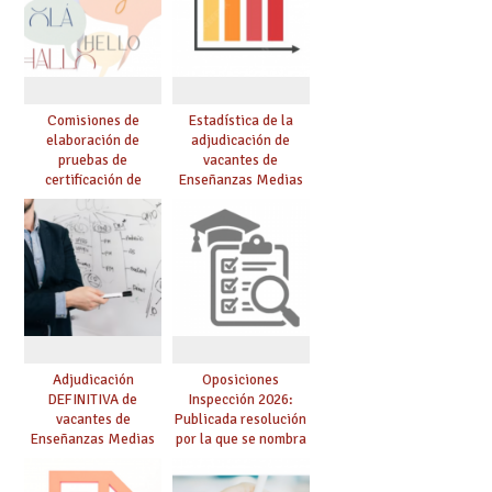
Comisiones de
Estadística de la
elaboración de
adjudicación de
pruebas de
vacantes de
certificación de
Enseñanzas Medias
competencia
para el curso 26/27
lingüística: publicada
resolución definitiva
Adjudicación
Oposiciones
DEFINITIVA de
Inspección 2026:
vacantes de
Publicada resolución
Enseñanzas Medias
por la que se nombra
para el curso 26-27
funcionarios/as en
prácticas, se regulan