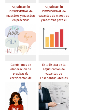
Adjudicación
Adjudicación
PROVISIONAL de
PROVISIONAL de
maestros y maestras
vacantes de maestros
en prácticas
y maestras para el
curso 26-27
Comisiones de
Estadística de la
elaboración de
adjudicación de
pruebas de
vacantes de
certificación de
Enseñanzas Medias
competencia
para el curso 26/27
lingüística: publicada
resolución definitiva