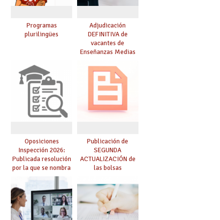
Programas
Adjudicación
plurilingües
DEFINITIVA de
vacantes de
Enseñanzas Medias
para el curso 26-27
Oposiciones
Publicación de
Inspección 2026:
SEGUNDA
Publicada resolución
ACTUALIZACIÓN de
por la que se nombra
las bolsas
funcionarios/as en
provisionales de
prácticas, se regulan
Cuerpo de Maestros
dichas prácticas y se
de especialidades
convoca acto público
convocadas a
de adjudicación
oposición