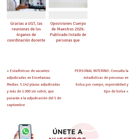
Gracias a UGT, las
Oposiciones Cuerpo
reuniones de los
de Maestros 2026:
órganos de
Publicado listado de
coordinación docente
personas que
se pueden celebrar
adquieren nueva
de manera
especialidad
telemática, sin exigir
presencialidad en el
centro
«
Estadísticas de vacantes
PERSONAL INTERINO: Consulta la
adjudicadas en Enseñanzas
estadísticas de personas en
Medias: 5.142 plazas adjudicadas
bolsa por cuerpo, especialidad y
y más de 1.000 sin cubrir, que
tipo de bolsa
»
pasarán a la adjudicación del 5 de
septiembre