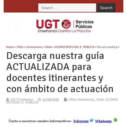
Home
»
CRAs
»
Itinerancias
»
Slide
»
ÚLTIMAS NOTICIAS: E. PÚBLICA
» You are reading »
Descarga nuestra guía
ACTUALIZADA para
docentes itinerantes y
con ámbito de actuación
UGT Enseñanza
14/08/2025
CRAs
,
Itinerancias
,
Slide
,
ÚLTIMAS
NOTICIAS: E. PÚBLICA