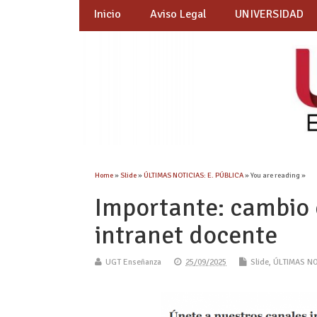
Inicio
Aviso Legal
UNIVERSIDAD
Home
»
Slide
»
ÚLTIMAS NOTICIAS: E. PÚBLICA
» You are reading »
Importante: cambio 
intranet docente
UGT Enseñanza
25/09/2025
Slide
,
ÚLTIMAS NO