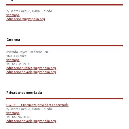
c/ Yedra Local 2, 45007. Toledo
ver mapa
educacion@ugtspclm.org
Cuenca
Avenida Reyes Católicos, 78.
16003 Cuenca
ver mapa
Tel. 617 31 29 99
educacionpublica@ugtspclm.org
educacionprivada@ugtspclm.org
Privada-concertada
UGT SP – Enseñanza privada y concertada
c/ Yedra Local 2, 45007. Toledo
ver mapa
Tel. 646 96 90 60
educacionprivada@ugtspclm.org