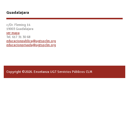
Guadalajara
c/Dr. Fleming 14
19003 Guadalajara
ver mapa
Tel. 617 31 30 68
educacionpublica@ugtspclm.org
educacionprivada@ugtspclm.org
Copyright ©2026. Enseñanza UGT Servicios Públicos CLM